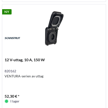
NY
12 V-uttag, 10 A, 150 W
820162
VENTURA-serien av uttag
52,30 € *
I lager