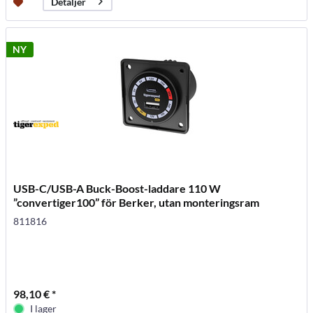
Detaljer
NY
USB-C/USB-A Buck-Boost-laddare 110 W
”convertiger100” för Berker, utan monteringsram
811816
98,10 € *
I lager