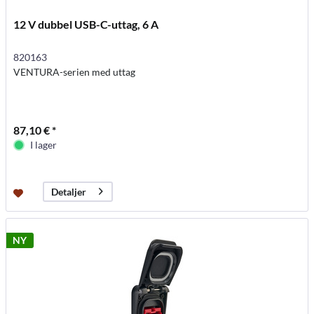
12 V dubbel USB-C-uttag, 6 A
820163
VENTURA-serien med uttag
87,10 € *
I lager
Detaljer
NY