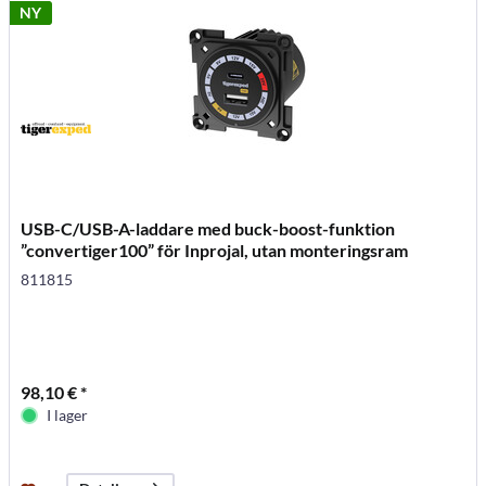
NY
USB-C/USB-A-laddare med buck-boost-funktion
”convertiger100” för Inprojal, utan monteringsram
811815
98,10 € *
I lager