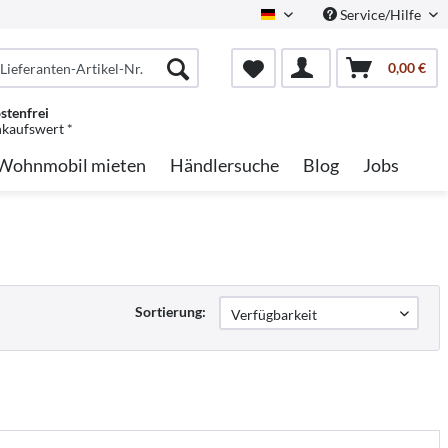
Service/Hilfe
German
0,00 €
stenfrei
nkaufswert *
Wohnmobil mieten
Händlersuche
Blog
Jobs
Sortierung: