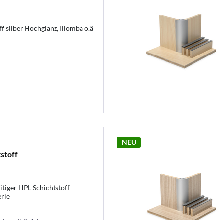
f silber Hochglanz, Illomba o.ä
NEU
stoff
itiger HPL Schichtstoff-
rie