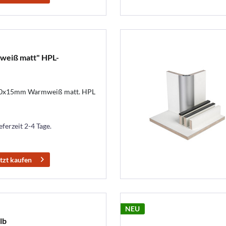
weiß matt" HPL-
20x15mm Warmweiß matt. HPL
eferzeit 2-4 Tage.
tzt kaufen
NEU
lb