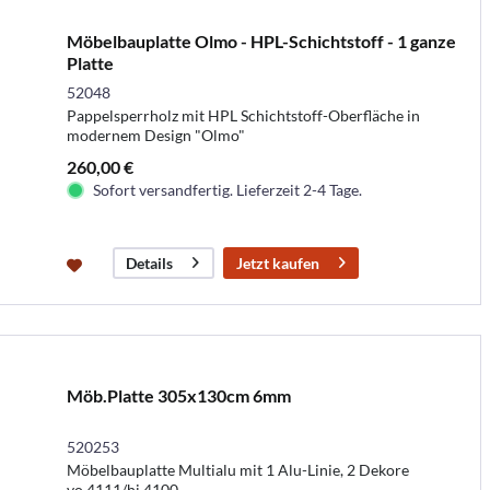
Möbelbauplatte Olmo - HPL-Schichtstoff - 1 ganze
Platte
52048
Pappelsperrholz mit HPL Schichtstoff-Oberfläche in
modernem Design "Olmo"
260,00 €
Sofort versandfertig. Lieferzeit 2-4 Tage.
Jetzt kaufen
Details
Möb.Platte 305x130cm 6mm
520253
Möbelbauplatte Multialu mit 1 Alu-Linie, 2 Dekore
vo.4111/hi.4100