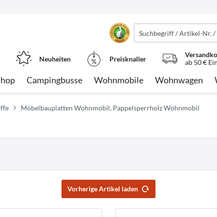
Versandko
r
Neuheiten
Preisknaller
ab 50 € Ei
Shop
Campingbusse
Wohnmobile
Wohnwagen
ffe
Möbelbauplatten Wohnmobil, Pappelsperrholz Wohnmobil
Vorherige Artikel laden