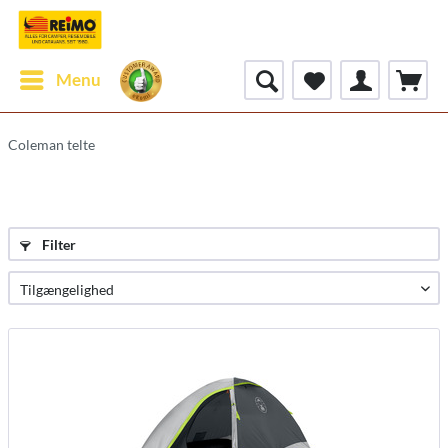
Menu
Coleman telte
Filter