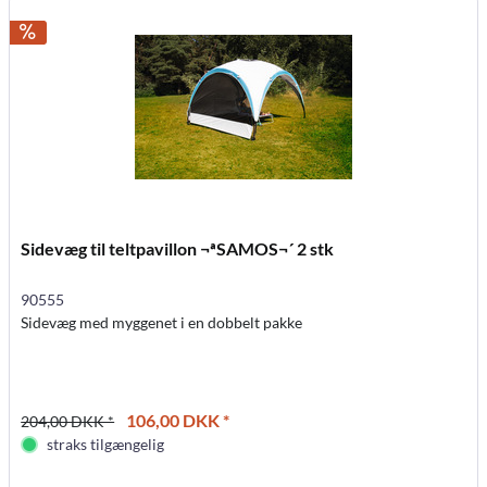
Sidevæg til teltpavillon ¬ªSAMOS¬´ 2 stk
90555
Sidevæg med myggenet i en dobbelt pakke
106,00 DKK *
204,00 DKK *
straks tilgængelig