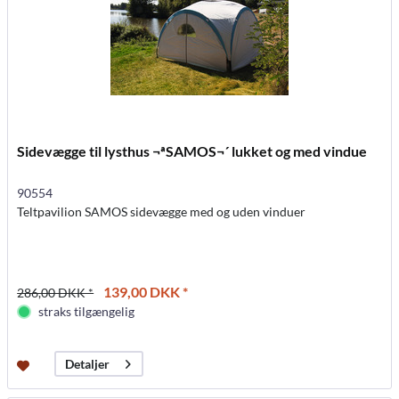
Sidevægge til lysthus ¬ªSAMOS¬´ lukket og med vindue
90554
Teltpavilion SAMOS sidevægge med og uden vinduer
139,00 DKK *
286,00 DKK *
straks tilgængelig
Detaljer