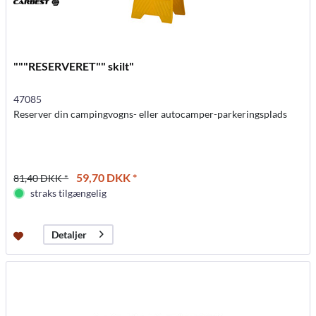
"""RESERVERET"" skilt"
47085
Reserver din campingvogns- eller autocamper-parkeringsplads
59,70 DKK *
81,40 DKK *
straks tilgængelig
Detaljer