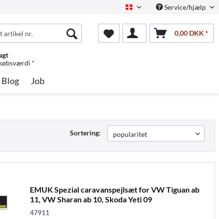
Service/hjælp
Dansk
0,00 DKK *
agt
 købsværdi *
Blog
Job
Sortering:
EMUK Spezial caravanspejlsæt for VW Tiguan ab
11, VW Sharan ab 10, Skoda Yeti 09
47911