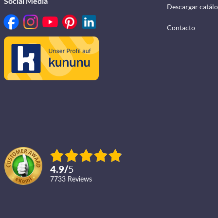
Social Media
Descargar catál
Contacto
4.9
/
5
7733
reviews