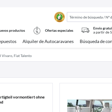
Envío gratui
evos productos
Ofertas especiales
a partir de 
epuestos
Alquiler de Autocaravanes
Búsqueda de con
 Vivaro, Fiat Talento
rtigteil vormontiert ohne
nd