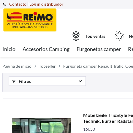
Contacto
|
Log in distribuidor
Top ventas
Nu
Inicio
Accesorios Camping
Furgonetas camper
R
Página de inicio
Topseller
Furgoneta camper Renault Trafic, Opel
Filtros
Möbelzeile TrioStyle Fe
Technik, kurzer Radsta
16050