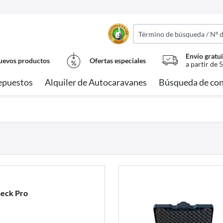
Envío gratui
evos productos
Ofertas especiales
a partir de 
epuestos
Alquiler de Autocaravanes
Búsqueda de con
eck Pro