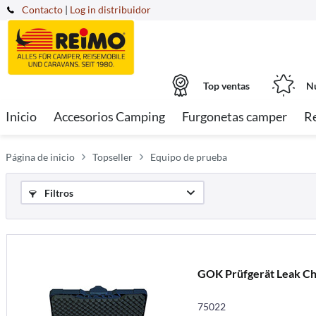
Contacto
|
Log in distribuidor
Top ventas
Nu
Inicio
Accesorios Camping
Furgonetas camper
R
Página de inicio
Topseller
Equipo de prueba
Filtros
GOK Prüfgerät Leak Ch
75022