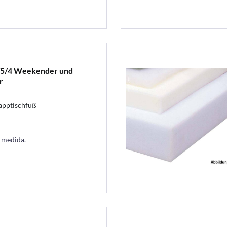
/5/4 Weekender und
r
apptischfuß
a medida.