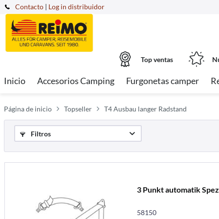
Contacto
|
Log in distribuidor
Top ventas
Nu
Inicio
Accesorios Camping
Furgonetas camper
R
Página de inicio
Topseller
T4 Ausbau langer Radstand
Filtros
3 Punkt automatik Spez
58150