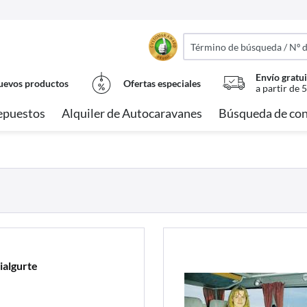
Envío gratui
evos productos
Ofertas especiales
a partir de 
epuestos
Alquiler de Autocaravanes
Búsqueda de con
ialgurte