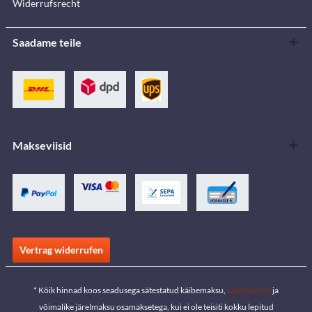
Widerrufsrecht
Saadame teile
Makseviisid
Vertrag widerrufen
* Kõik hinnad koos seadusega sätestatud käibemaksu,
saatekulude
ja
võimalike järelmaksu osamaksetega, kui ei ole teisiti kokku lepitud