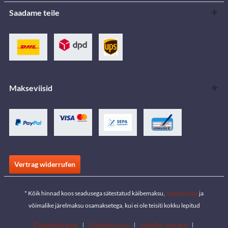
Saadame teile
Makseviisid
Vertrag widerrufen
* Kõik hinnad koos seadusega sätestatud käibemaksu,
saatekulude
ja
võimalike järelmaksu osamaksetega, kui ei ole teisiti kokku lepitud
Download area
Händlersuche
Händler werden