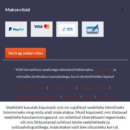
Makseviisid
Vertrag widerrufen
* Kõik hinnad koos seadusega sätestatud käibemaksu,
saatekulude
ja
võimalike järelmaksu osamaksetega, kui ei ole teisiti kokku lepitud
Download area
Händlersuche
Händler werden
Kataloogide allalaadimine
Kontakt
Jobs
Standorte
Veebileht kasutab küpsiseid, mis on vajalikud veebilehe tehniliseks
toimimiseks ning mida alati määratakse. Muid küpsiseid, mis tõstavad
veebilehe kasutamismugavust, on mõeldud otsereklaami tegemiseks,
või mis lihtsustavad suhtlust teiste veebilehtede ja
sotsiaalvõrgustikega, määratakse vaid teie nõusoleku korral.