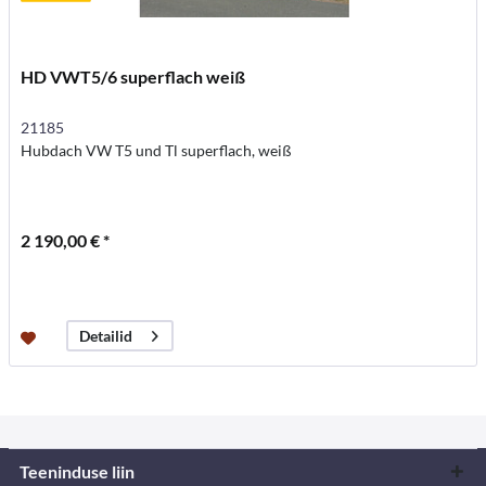
HD VWT5/6 superflach weiß
21185
Hubdach VW T5 und Tl superflach, weiß
2 190,00 € *
Detailid
Teeninduse liin