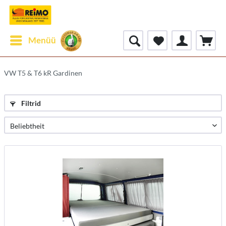
Menüü
VW T5 & T6 kR Gardinen
Filtrid