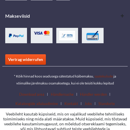
Makseviisid
Vertrag widerrufen
* Kõik hinnad koos seadusega sätestatud käibemaksu,
saatekulude
ja
võimalike järelmaksu osamaksetega, kui ei ole teisiti kokku lepitud
Download area
Händlersuche
Händler werden
Kataloogide allalaadimine
Kontakt
Jobs
Standorte
Veebileht kasutab küpsiseid, mis on vajalikud veebilehe tehniliseks
toimimiseks ning mida alati määratakse. Muid küpsiseid, mis tõstavad
veebilehe kasutamismugavust, on mõeldud otsereklaami tegemiseks,
või mis lihtsustavad suhtlust teiste veebilehtede ja