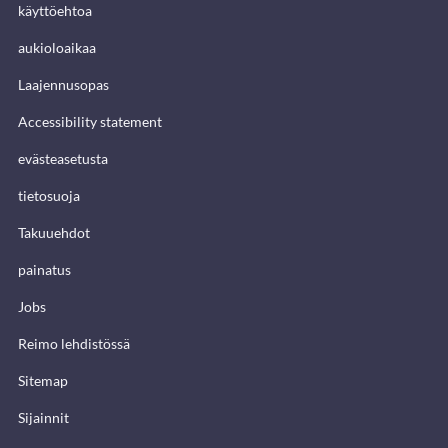
käyttöehtoa
aukioloaikaa
Laajennusopas
Accessibility statement
evästeasetusta
tietosuoja
Takuuehdot
painatus
Jobs
Reimo lehdistössä
Sitemap
Sijainnit