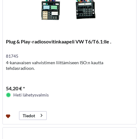
Plug & Play-radiosovitinkaapeli VW T6/T6.1:lle .
81745
4-kanavaisen vahvistimen liittämiseen ISO:n kautta
tehdasradioon.
54,20 € *
Heti lähetysvalmis
Tiedot