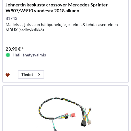
Jehnertin keskusta crossover Mercedes Sprinter
W907/W910 vuodesta 2018 alkaen
81743
Malleissa, joissa on hätäpuhelujärjestelmä & tehdasasenteinen
MBUX (radioyksikkö) .
23,90 € *
Heti lähetysvalmis
Tiedot