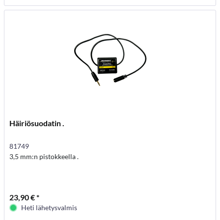
Häiriösuodatin .
81749
3,5 mm:n pistokkeella .
23,90 € *
Heti lähetysvalmis