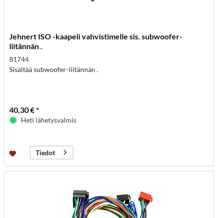
Jehnert ISO -kaapeli vahvistimelle sis. subwoofer-
liitännän .
81744
Sisältää subwoofer-liitännän .
40,30 € *
Heti lähetysvalmis
Tiedot