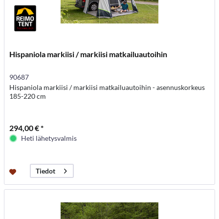
Hispaniola markiisi / markiisi matkailuautoihin
90687
Hispaniola markiisi / markiisi matkailuautoihin - asennuskorkeus
185-220 cm
294,00 € *
Heti lähetysvalmis
Tiedot