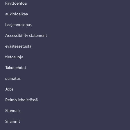
käyttöehtoa
aukioloaikaa
Laajennusopas
Accessibility statement
evästeasetusta
tietosuoja
Takuuehdot
painatus
Jobs
Reimo lehdistössä
Sitemap
Sijainnit