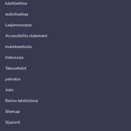
käyttöehtoa
aukioloaikaa
Laajennusopas
Accessibility statement
evästeasetusta
tietosuoja
Takuuehdot
painatus
Jobs
Reimo lehdistössä
Sitemap
Sijainnit