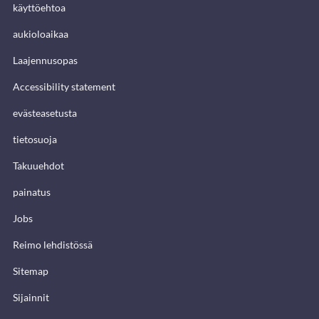
käyttöehtoa
aukioloaikaa
Laajennusopas
Accessibility statement
evästeasetusta
tietosuoja
Takuuehdot
painatus
Jobs
Reimo lehdistössä
Sitemap
Sijainnit