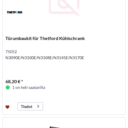
Türumbaukit für Thetford Kühlschrank
75052
N3090E/N3100E/N3108E/N3145E/N3170E
68,20 € *
1 on heti saatavilla
Tiedot