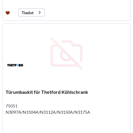
Tiedot
Türumbaukit für Thetford Kühlschrank
75051
N3097A/N3104A/N3112A/N3150A/N3175A