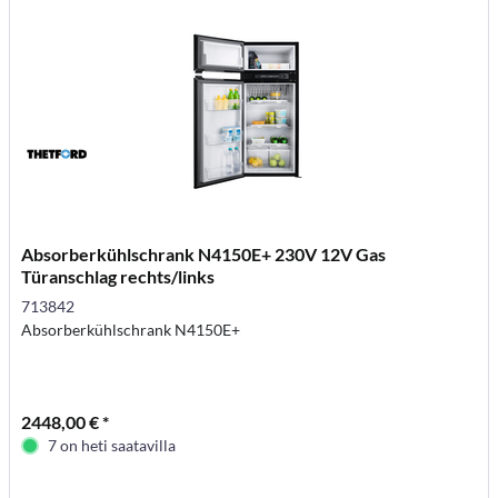
Absorberkühlschrank N4150E+ 230V 12V Gas
Türanschlag rechts/links
713842
Absorberkühlschrank N4150E+
2448,00 € *
7 on heti saatavilla