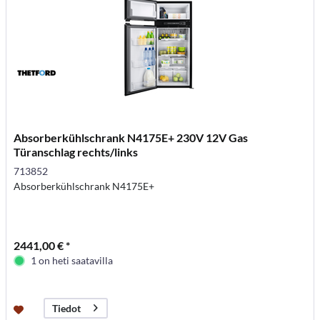
Absorberkühlschrank N4175E+ 230V 12V Gas
Türanschlag rechts/links
713852
Absorberkühlschrank N4175E+
2441,00 € *
1 on heti saatavilla
Tiedot