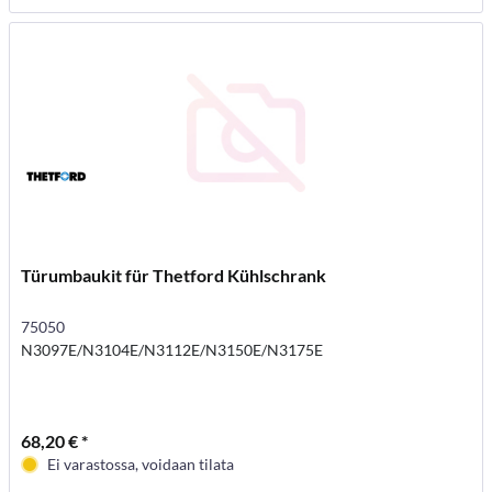
Türumbaukit für Thetford Kühlschrank
75050
N3097E/N3104E/N3112E/N3150E/N3175E
68,20 € *
Ei varastossa, voidaan tilata