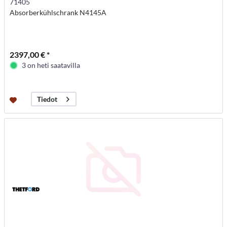
71405
Absorberkühlschrank N4145A
2397,00 € *
3 on heti saatavilla
Tiedot