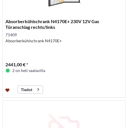
Absorberkühlschrank N4170E+ 230V 12V Gas
Türanschlag rechts/links
71409
Absorberkühlschrank N4170E+
2441,00 € *
2 on heti saatavilla
Tiedot