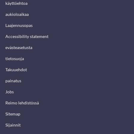
käyttöehtoa
aukioloaikaa
Laajennusopas
Accessibility statement
evästeasetusta
tietosuoja
Takuuehdot
painatus
Jobs
Reimo lehdistössä
Sitemap
Sijainnit