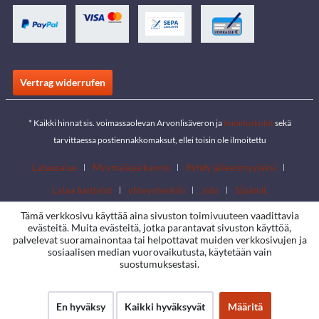
Vertrag widerrufen
* Kaikki hinnat sis. voimassaolevan Arvonlisäveron ja
toimituskulut
sekä
tarvittaessa postiennakkomaksut, ellei toisin ole ilmoitettu
Latausalue
Myymäläpaikannin
Ryhdy jälleenmyyjäksi
Lataa luettelot
yhteyshenkilö
Jobs
Sijainnit
Tämä verkkosivu käyttää aina sivuston toimivuuteen vaadittavia
evästeitä. Muita evästeitä, jotka parantavat sivuston käyttöä,
palvelevat suoramainontaa tai helpottavat muiden verkkosivujen ja
sosiaalisen median vuorovaikutusta, käytetään vain
suostumuksestasi.
En hyväksy
Kaikki hyväksyvät
Määritä