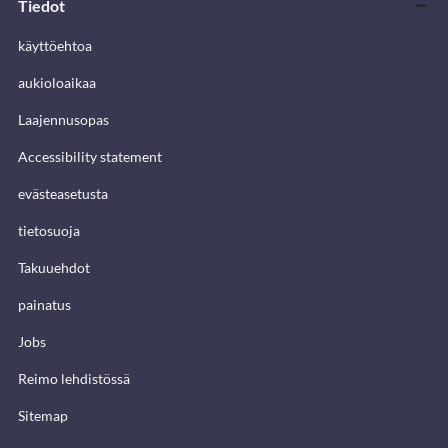
Tiedot
käyttöehtoa
aukioloaikaa
Laajennusopas
Accessibility statement
evästeasetusta
tietosuoja
Takuuehdot
painatus
Jobs
Reimo lehdistössä
Sitemap