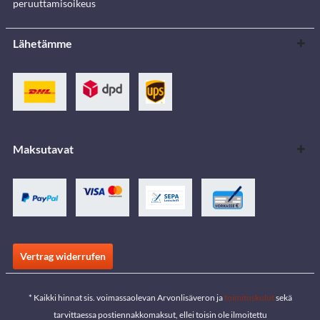
peruuttamisoikeus
Lähetämme
Maksutavat
Vertrag widerrufen
* Kaikki hinnat sis. voimassaolevan Arvonlisäveron ja
toimituskulut
sekä
tarvittaessa postiennakkomaksut, ellei toisin ole ilmoitettu