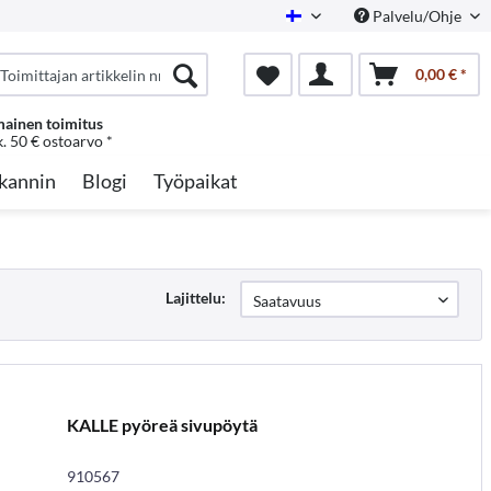
Palvelu/Ohje
Finnish
0,00 € *
mainen toimitus
k. 50 € ostoarvo *
kannin
Blogi
Työpaikat
Lajittelu:
KALLE pyöreä sivupöytä
910567