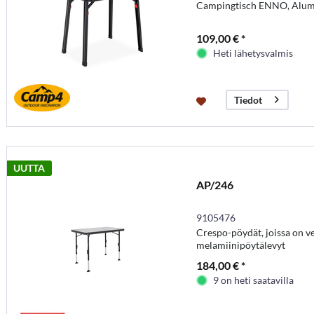
Campingtisch ENNO, Alu
109,00 € *
Heti lähetysvalmis
Tiedot
UUTTA
AP/246
9105476
Crespo-pöydät, joissa on 
melamiinipöytälevyt
184,00 € *
9 on heti saatavilla