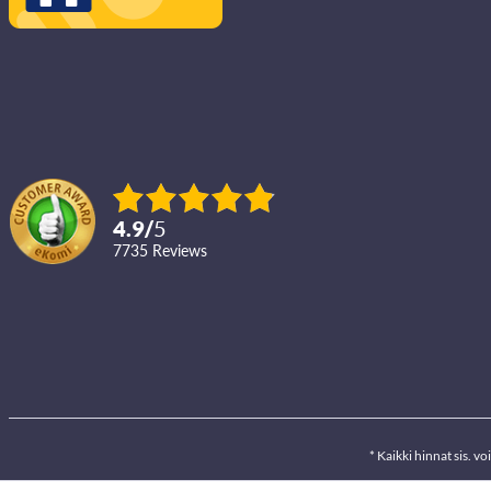
4.9
/
5
7735
reviews
* Kaikki hinnat sis. 