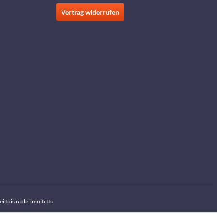
Vertrag widerrufen
i toisin ole ilmoitettu