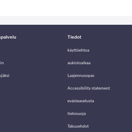
spalvelu
Tiedot
käyttöehtoa
in
aukioloaikaa
jäksi
Laajennusopas
Accessibility statement
evästeasetusta
tietosuoja
Takuuehdot