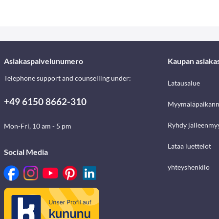
Asiakaspalvelunumero
Kaupan asiaka
Telephone support and counselling under:
Latausalue
+49 6150 8662-310
Myymäläpaikann
Ryhdy jälleenmyy
Mon-Fri, 10 am - 5 pm
Lataa luettelot
Social Media
yhteyshenkilö