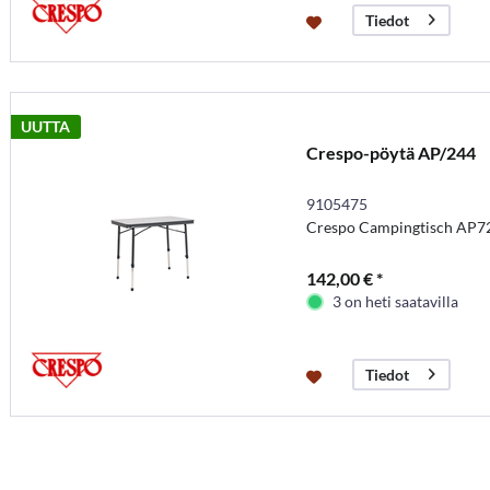
Tiedot
UUTTA
Crespo-pöytä AP/244
9105475
Crespo Campingtisch AP7
142,00 € *
3 on heti saatavilla
Tiedot