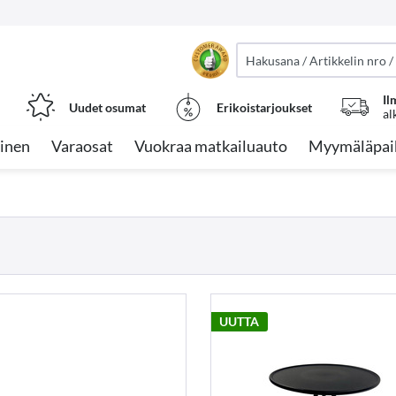
Il
Uudet osumat
Erikoistarjoukset
al
inen
Varaosat
Vuokraa matkailuauto
Myymäläpai
UUTTA