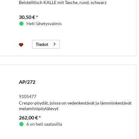
Beistelltisch KALLE mit Tasche, rund, schwarz
30,50 € *
Heti lähetysvalmis
Tiedot
AP/272
9105477
Crespo-pöydät, joissa on vedenkestävät ja lämmönkestävät
melamiinipöytälevyt
262,00 € *
6 on heti saatavilla