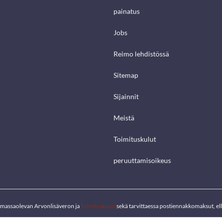
painatus
Jobs
Reimo lehdistössä
Sitemap
Sijainnit
Meistä
Toimituskulut
peruuttamisoikeus
voimassaolevan Arvonlisäveron ja
toimituskulut
sekä tarvittaessa postiennakkomaksut, elle