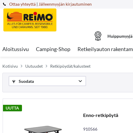
Ottaa yhteyttä
|
Jälleenmyyjän kirjautuminen
Huippumyyjä
Aloitussivu
Camping-Shop
Retkeilyauton rakentam
Kotisivu
Uutuudet
Retkipöydät/kalusteet
Suodata
UUTTA
Enno-retkipöytä
910566