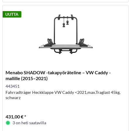
UUTTA
Menabo SHADOW -takapyöräteline – VW Caddy -
mallille (2015–2021)
443451
Fahrradträger Heckklappe VW Caddy <2021,max.Traglast 45kg,
schwarz
431,00 € *
3 on heti saatavilla