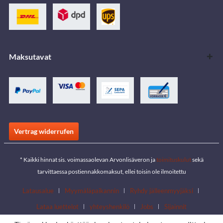
Maksutavat
Vertrag widerrufen
* Kaikki hinnat sis. voimassaolevan Arvonlisäveron ja
toimituskulut
sekä
tarvittaessa postiennakkomaksut, ellei toisin ole ilmoitettu
Latausalue
Myymäläpaikannin
Ryhdy jälleenmyyjäksi
Lataa luettelot
yhteyshenkilö
Jobs
Sijainnit