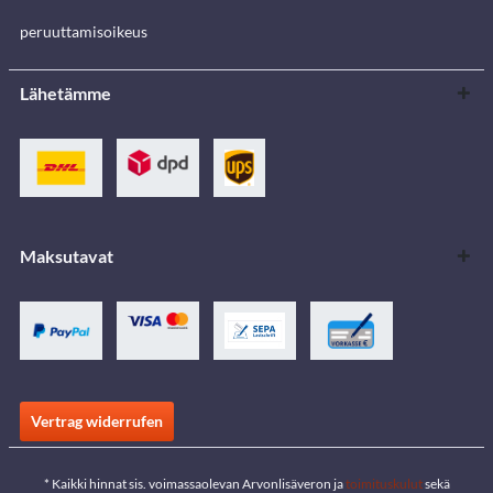
peruuttamisoikeus
Lähetämme
Maksutavat
Vertrag widerrufen
* Kaikki hinnat sis. voimassaolevan Arvonlisäveron ja
toimituskulut
sekä