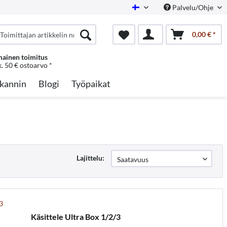
Palvelu/Ohje
Finnish
0,00 € *
mainen toimitus
k. 50 € ostoarvo *
kannin
Blogi
Työpaikat
Lajittelu:
Käsittele Ultra Box 1/2/3