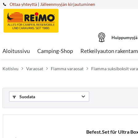
Ottaa yhteyttä
|
Jälleenmyyjän kirjautuminen
Huippumyyjä
Aloitussivu
Camping-Shop
Retkeilyauton rakentam
Kotisivu
Varaosat
Fiamma varaosat
Fiamma suksiboksit vara
Suodata
Befest.Set für Ultra Bo