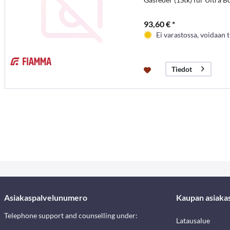
93,60 € *
Ei varastossa, voidaan t
Tiedot
Asiakaspalvelunumero
Kaupan asiaka
Telephone support and counselling under:
Latausalue