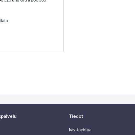
ilata
spalvelu
Tiedot
käyttöehtoa