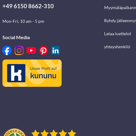
+49 6150 8662-310
Myymäläpaikann
Ryhdy jälleenmyy
Mon-Fri, 10 am - 5 pm
Lataa luettelot
Social Media
yhteyshenkilö