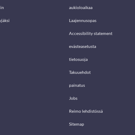
in
aukioloaikaa
jäksi
Laajennusopas
Accessibility statement
evästeasetusta
tietosuoja
Takuuehdot
painatus
Jobs
Reimo lehdistössä
Sitemap