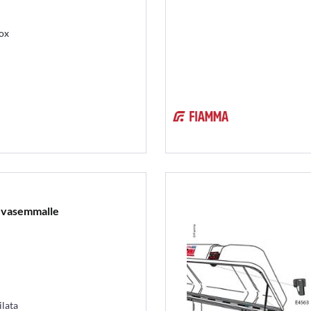
Box
u vasemmalle
ilata