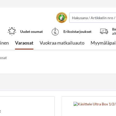
Il
Uudet osumat
Erikoistarjoukset
al
inen
Varaosat
Vuokraa matkailuauto
Myymäläpai
osat
x