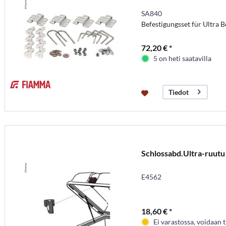
SA840
Befestigungsset für Ultra 
72,20 € *
5 on heti saatavilla
Tiedot
Schlossabd.Ultra-ruut
E4562
18,60 € *
Ei varastossa, voidaan t