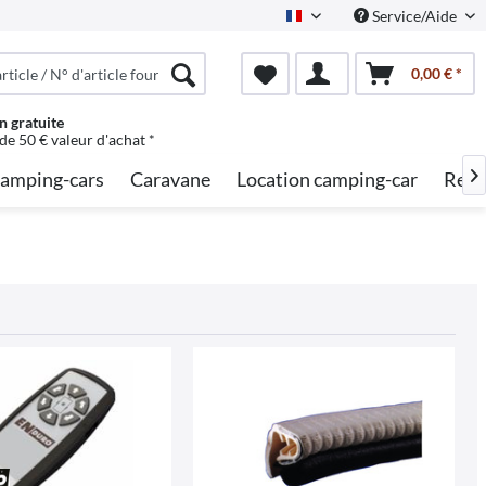
Service/Aide
French
0,00 € *
n gratuite
 de 50 € valeur d'achat *
amping-cars
Caravane
Location camping-car
Rech
