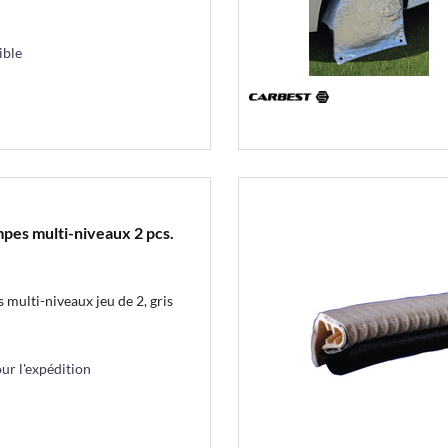
ible
pes multi-niveaux 2 pcs.
multi-niveaux jeu de 2, gris
r l'expédition