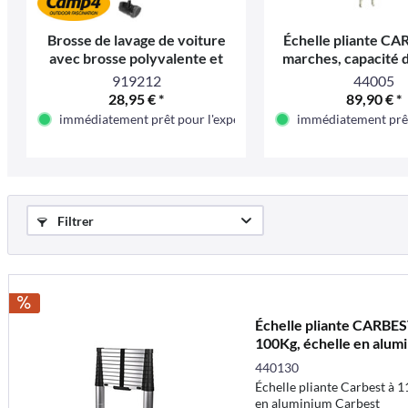
Brosse de lavage de voiture
Échelle pliante CA
avec brosse polyvalente et
marches, capacité 
manche télescopique
150 kg, en alum
919212
44005
longueur 2,
28,95 € *
89,90 € *
immédiatement prêt pour l'expédition
immédiatement prêt
Filtrer
Échelle pliante CARBES
100Kg, échelle en alu
440130
Échelle pliante Carbest à 1
en aluminium Carbest