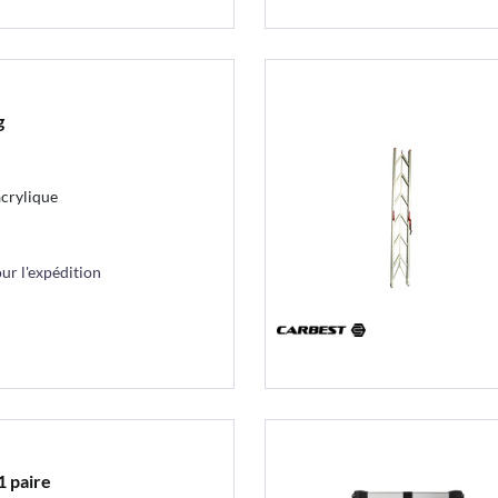
g
acrylique
r l'expédition
1 paire