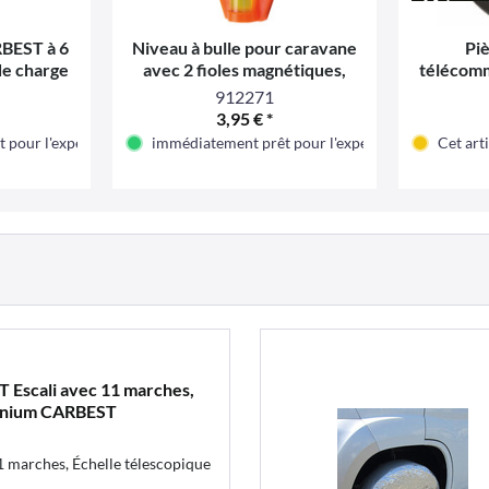
RBEST à 6
Niveau à bulle pour caravane
Piè
de charge
avec 2 fioles magnétiques,
télécomm
inium,
orange
manœu
912271
1 m
3,95 € *
 pour l'expédition
immédiatement prêt pour l'expédition
Cet art
T Escali avec 11 marches,
minium CARBEST
1 marches, Échelle télescopique