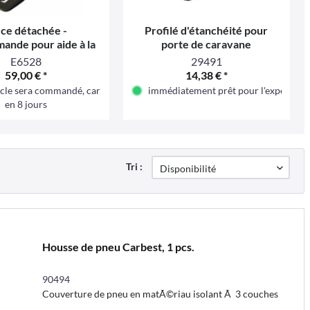
ce détachée -
Profilé d'étanchéité pour
ande pour aide à la
porte de caravane
vre ECO EM 203
E6528
29491
59,00 € *
14,38 € *
icle sera commandé, car pas en stock en ce moment
immédiatement prêt pour l'expéditio
en 8 jours
Tri :
Housse de pneu Carbest, 1 pcs.
90494
Couverture de pneu en matÃ©riau isolant Ã 3 couches