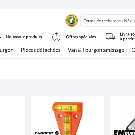
Livraiso
Nouveaux produits
Offres spéciales
à partir
urgon
Pièces détachées
Van & Fourgon aménagé
C