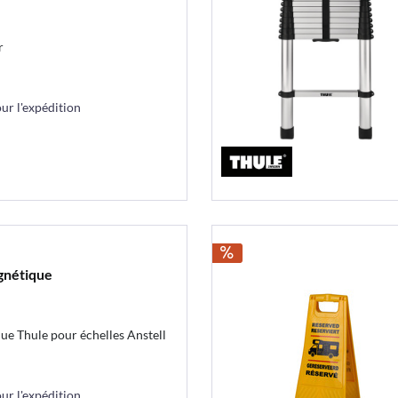
r
r l'expédition
gnétique
e Thule pour échelles Anstell
r l'expédition