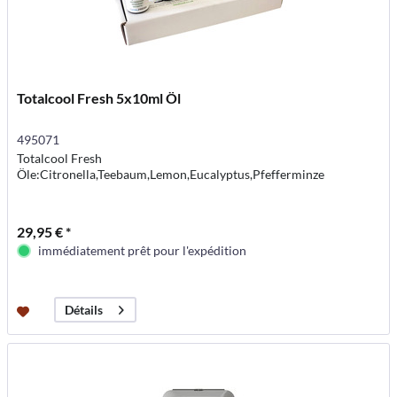
Totalcool Fresh 5x10ml Öl
495071
Totalcool Fresh
Öle:Citronella,Teebaum,Lemon,Eucalyptus,Pfefferminze
29,95 € *
immédiatement prêt pour l'expédition
Détails