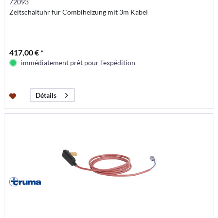
72093
Zeitschaltuhr für Combiheizung mit 3m Kabel
417,00 € *
immédiatement prêt pour l'expédition
Détails