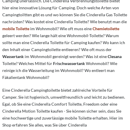
Camping unerlässlich. Die Cinderella Verbrennungstoilette bietet
hier eine innovative Lösung für Camping. Doch welche Arten von
Campingtoiltten gibt es und wo können Sie die Cinderella Gas Toilette
nachrüsten?
Was kostet eine Cinderella Toilette?
Wie benutzt man die
mobile Toilette
im Wohnmobil?
Wie oft muss eine
Chemietoilette
geleert werden?
Wie lange hält eine Wohnmobil-Toilette?
Warum
sollte man eine Cinderella Toilette für Camping kaufen?
Wo kann ich
den Inhalt einer Campingtoilette entleeren?
Wie oft muss der
Wassertank
im Wohnmobil gereinigt werden?
Was ist eine
Clesana
Toilette?
Welches Mittel für
Frischwassertank
Wohnmobil?
Wie
reinige ich die Wasserleitung im Wohnmobil?
Wo entleert man
Fäkalientank Wohnmobil?
Eine Cinderella Campingtoilette bietet zahlreiche Vorteile für
Camper. Sie ist hygienisch, umweltfreundlich und leicht zu bedienen.
Egal, ob Sie eine Cinderella Comfort Toilette, Freedom oder eine
Cinderella Motion Toilette kaufen - Sie können sicher sein, dass Sie
eine hochwertige und zuverlässige mobile Toilette erhalten. Hier im
Shop erfahren Sie alles, was Sie über Cinderella