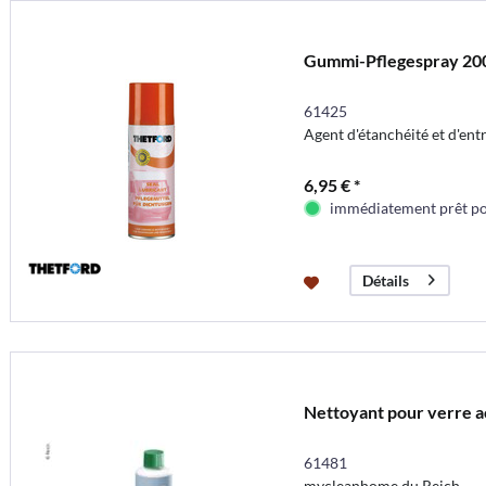
Gummi-Pflegespray 20
61425
Agent d'étanchéité et d'en
6,95 € *
immédiatement prêt pou
Détails
Nettoyant pour verre a
61481
mycleanhome du Reich