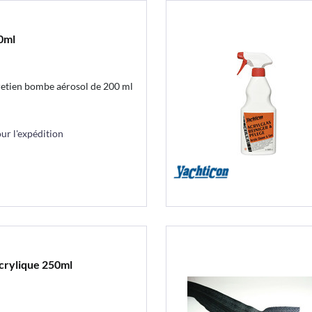
0ml
tretien bombe aérosol de 200 ml
r l'expédition
crylique 250ml