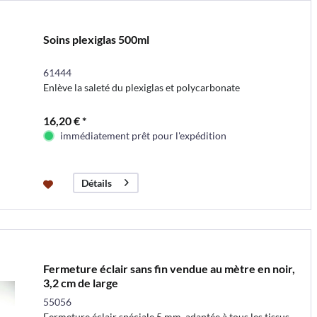
Soins plexiglas 500ml
61444
Enlève la saleté du plexiglas et polycarbonate
16,20 € *
immédiatement prêt pour l'expédition
Détails
Fermeture éclair sans fin vendue au mètre en noir,
3,2 cm de large
55056
Fermeture éclair spéciale 5 mm, adaptée à tous les tissus