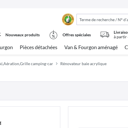
Livraiso
Nouveaux produits
Offres spéciales
à partir
urgon
Pièces détachées
Van & Fourgon aménagé
C
i,Aération,Grille camping-car
Rénovateur baie acrylique
g