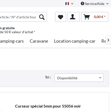
Service/Aide
French
0,00 € *
n gratuite
 de 50 € valeur d'achat *
amping-cars
Caravane
Location camping-car
Rech

Tri :
Curseur spécial 5mm pour 55056 noir