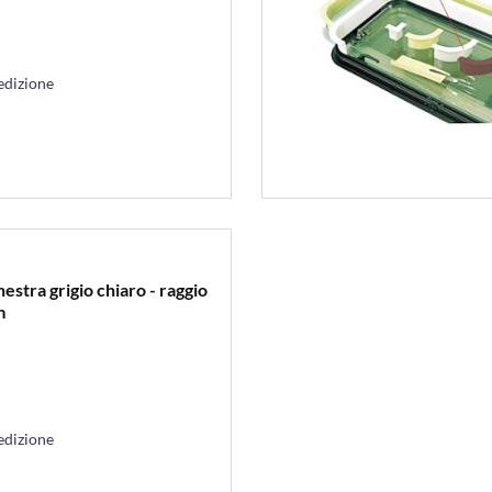
edizione
estra grigio chiaro - raggio
m
edizione