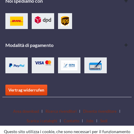
Noi spediamo con
Modalità di pagamento
Vertrag widerrufen
Area download
Ricerca rivenditori
Diventa rivenditore
Scarica i cataloghi
Contatto
Jobs
Sedi
Questo sito utilizza i cookie, che sono necessari per il funzionamento