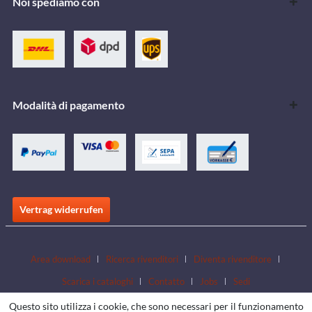
Noi spediamo con
Modalità di pagamento
Vertrag widerrufen
Area download
Ricerca rivenditori
Diventa rivenditore
Scarica i cataloghi
Contatto
Jobs
Sedi
Questo sito utilizza i cookie, che sono necessari per il funzionamento