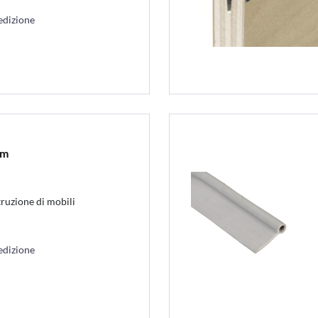
edizione
2m
truzione di mobili
edizione