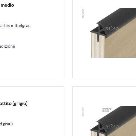
o medio
rbe: mittelgrau
edizione
tito (grigio)
d.grau)