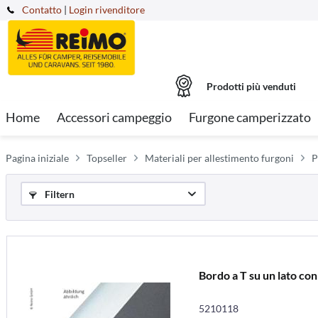
Contatto
|
Login rivenditore
Prodotti più venduti
Home
Accessori campeggio
Furgone camperizzato
Pagina iniziale
Topseller
Materiali per allestimento furgoni
P
Filtern
Bordo a T su un lato con
5210118