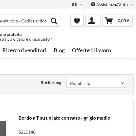
Assistenza/Aiuto
Italian
0,00 €
one gratuita
e da 50 € valore di acquisto *
Ricerca rivenditori
Blog
Offerte di lavoro
Sortierung:
Bordo a T su un lato con naso - grigio medio
5210148