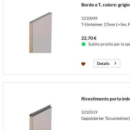
Bordo a T, colore: grigi
5210049
T-Umleimer 17mm L=5m, Fa
22,70 €
Subito pronto per la sp
Details
Rivestimento porta imbot
5210519
Gepolsterter Türumleimer(