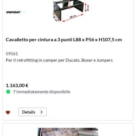
Cavalletto per cintura a 3 punti L88 x P56 x H107,5 cm
59561
Per il retrofitting in camper per Ducato, Boxer e Jumpers
1.163,00 €
7 immediatamente disponibile
Details