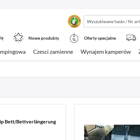
ię
Nowe produkty
Oferty specjalne
empingowa
Czesci zamienne
Wynajem kamperów
ip Bett/Bettverlängerung