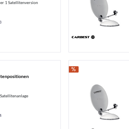
er 1 Satellitenversion
3
litenpositionen
Satellitenanlage
4