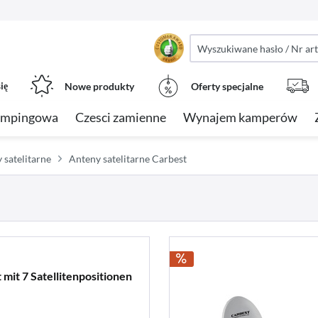
ię
Nowe produkty
Oferty specjalne
empingowa
Czesci zamienne
Wynajem kamperów
 satelitarne
Anteny satelitarne Carbest
 mit 7 Satellitenpositionen