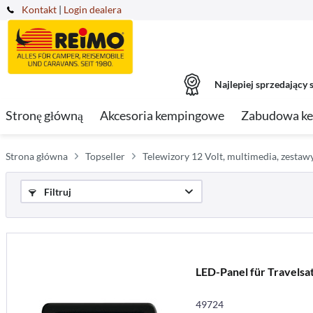
Kontakt
|
Login dealera
Najlepiej sprzedający s
Stronę główną
Akcesoria kempingowe
Zabudowa k
Strona główna
Topseller
Telewizory 12 Volt, multimedia, zestawy
Filtruj
LED-Panel für Travelsat
49724