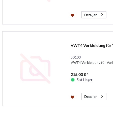
Detaljer
VWT4 Verkleidung für V
50103
VWT4 Verkleidung für Vari
215,00 € *
5 st i lager
Detaljer