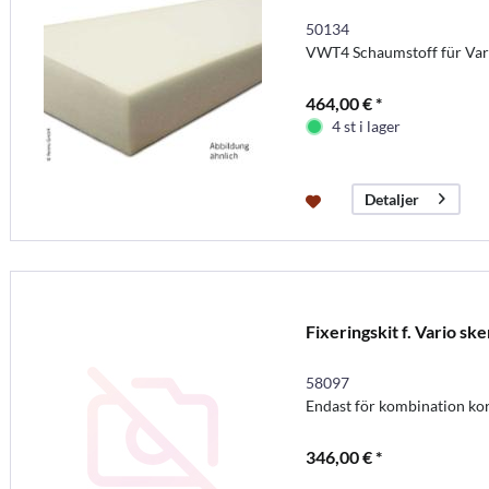
50134
VWT4 Schaumstoff für Vari
464,00 € *
4 st i lager
Detaljer
Fixeringskit f. Vario s
58097
Endast för kombination kort
346,00 € *