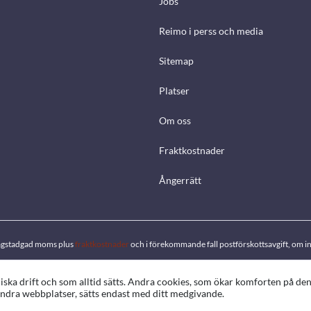
Jobs
Reimo i perss och media
Sitemap
Platser
Om oss
Fraktkostnader
Ångerrätt
. lagstadgad moms plus
fraktkostnader
och i förekommande fall postförskottsavgift, om in
ka drift och som alltid sätts. Andra cookies, som ökar komforten på de
d andra webbplatser, sätts endast med ditt medgivande.