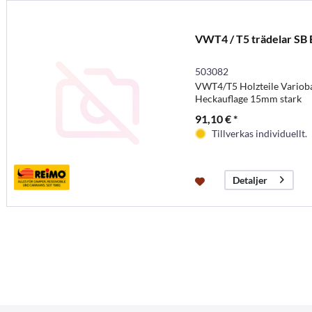
VWT4 / T5 trädelar SB 
503082
VWT4/T5 Holzteile Variob
Heckauflage 15mm stark
91,10 € *
Tillverkas individuellt.
Detaljer