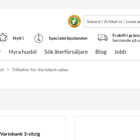
Fraktfri gräns
Nytt i
Specialerbjudanden
beroende på ut
r
Hyra husbil
Sök återförsäljare
Blog
Jobb
bil
Tillbehör för Variotech-säten
ariobank 3-sitzig