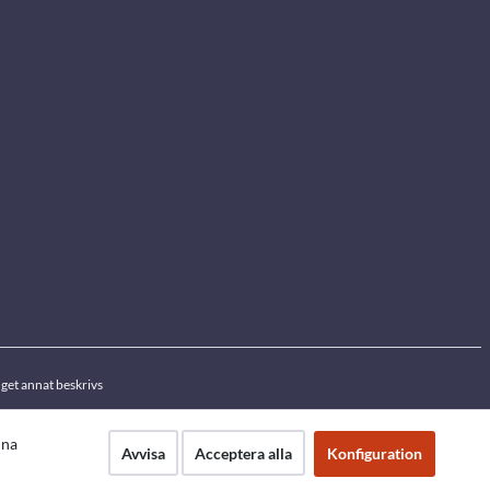
get annat beskrivs
nna
Avvisa
Acceptera alla
Konfiguration