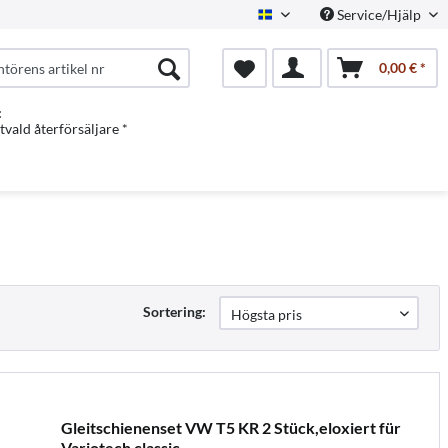
Service/Hjälp
Swedish
0,00 € *
:
vald återförsäljare *
Sortering:
Gleitschienenset VW T5 KR 2 Stück,eloxiert für
Variotech classic