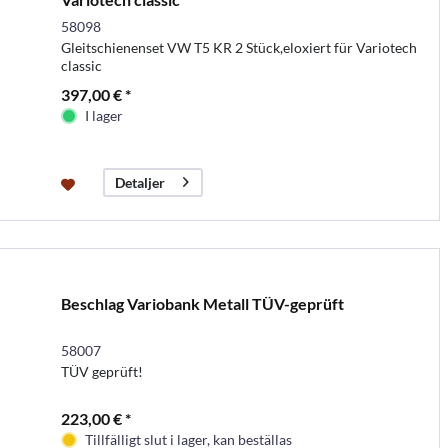
58098
Gleitschienenset VW T5 KR 2 Stück,eloxiert für Variotech
classic
397,00 € *
I lager
Detaljer
Beschlag Variobank Metall TÜV-geprüft
58007
TÜV geprüft!
223,00 € *
Tillfälligt slut i lager, kan beställas