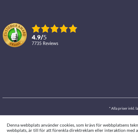
4.9
/
5
7735
reviews
* Alla priser inkl
Denna webbplats använder cookies, som krävs för webbplatsens teknis
webbplats, är till för att förenkla direktreklam eller interaktion me