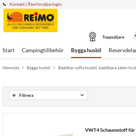
Kontakt
|
Återförsäljarlogin
Toppsäljare
Start
Campingtillbehör
Bygga husbil
Reservdela
Hemsida
Bygga husbil
Bäddbar soffa husbil, bäddbara säten hus
Filtrera
VWT4 Schaumstoff für V