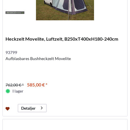
Heckzelt Movelite, Luftzelt, B250xT400xH180-240cm
93799
Aufblasbares Bushheckzelt Movelite
585,00 € *
762,00 € *
I lager
Detaljer