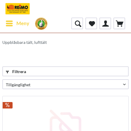
Meny
Uppblåsbara tält, lufttält
Filtrera