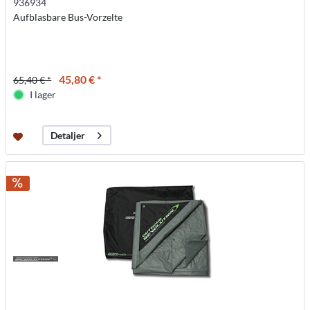
936934
Aufblasbare Bus-Vorzelte
45,80 € *
65,40 € *
I lager
Detaljer