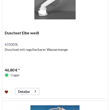
Duschset Elbe weiß
631003L
Duschset mit regulierbarer Wassermenge
46,80 € *
I lager
Detaljer