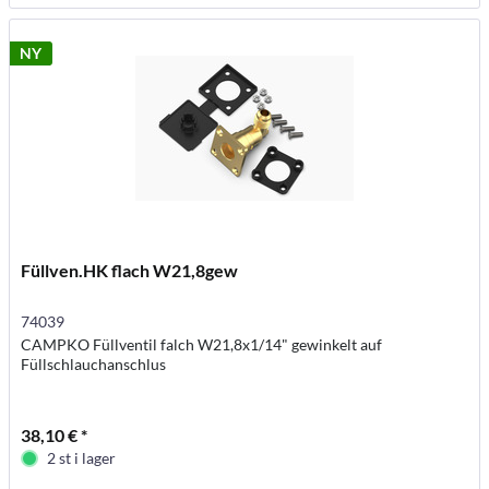
NY
Füllven.HK flach W21,8gew
74039
CAMPKO Füllventil falch W21,8x1/14" gewinkelt auf
Füllschlauchanschlus
38,10 € *
2 st i lager