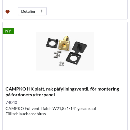
Detaljer
NY
CAMPKO HK platt, rak påfyllningsventil, för montering
på fordonets ytterpanel
74040
CAMPKO Füllventil falch W21,8x1/14" gerade auf
Füllschlauchanschluss