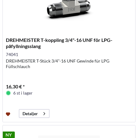
DREHMEISTER T-koppling 3/4"-16 UNF för LPG-
påfyllningsslang
74041
DREHMEISTER T-Stück 3/4"-16 UNF Gewinde für LPG
Füllschlauch
16,30 € *
6 st i lager
Detaljer
NY