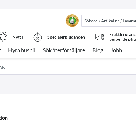
Fraktfri gräns
Nytt i
Specialerbjudanden
beroende på ut
r
Hyra husbil
Sök återförsäljare
Blog
Jobb
CAN
tion