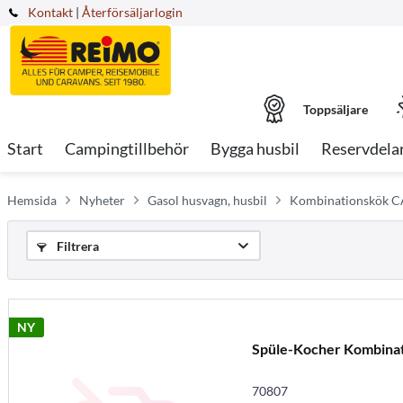
Kontakt
|
Återförsäljarlogin
Toppsäljare
Start
Campingtillbehör
Bygga husbil
Reservdela
Hemsida
Nyheter
Gasol husvagn, husbil
Kombinationskök 
Filtrera
NY
Spüle-Kocher Kombina
70807