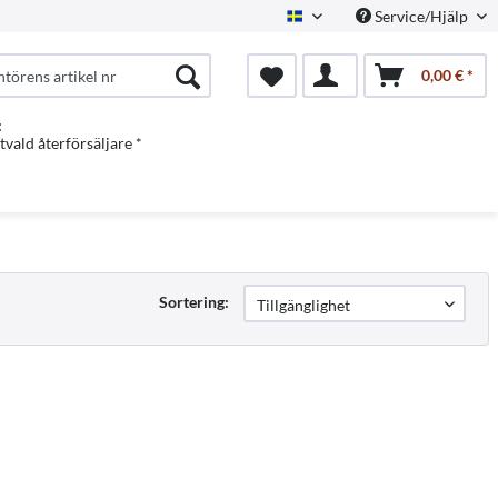
Service/Hjälp
Swedish
0,00 € *
:
vald återförsäljare *
Sortering: