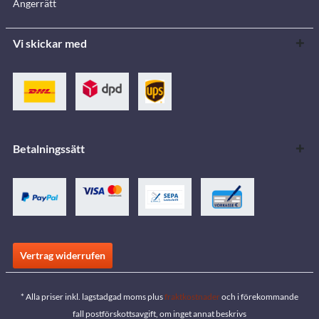
Ångerrätt
Vi skickar med
Betalningssätt
Vertrag widerrufen
* Alla priser inkl. lagstadgad moms plus
fraktkostnader
och i förekommande
fall postförskottsavgift, om inget annat beskrivs