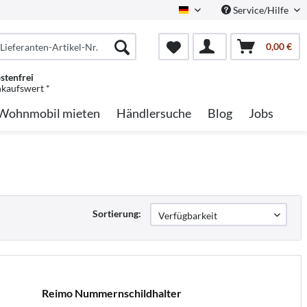
Service/Hilfe
German
0,00 €
stenfrei
nkaufswert *
Wohnmobil mieten
Händlersuche
Blog
Jobs
Sortierung:
Reimo Nummernschildhalter