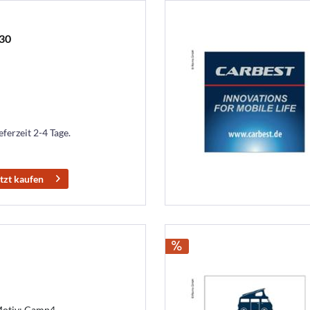
x30
eferzeit 2-4 Tage.
tzt kaufen
otiv: Camp4