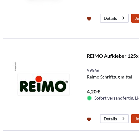
Je
Details
REIMO Aufkleber 125x3
99566
Reimo Schriftzug mittel
4,20 €
Sofort versandfertig. Li
Je
Details