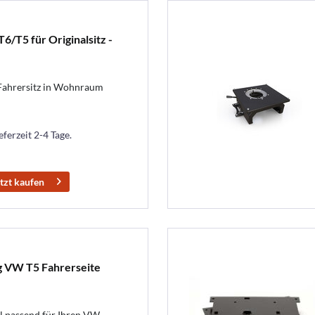
/T5 für Originalsitz -
 Fahrersitz in Wohnraum
eferzeit 2-4 Tage.
tzt kaufen
 VW T5 Fahrerseite
l passend für Ihren VW.