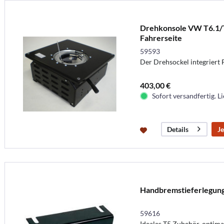
Drehkonsole VW T6.1/T6
Fahrerseite
59593
Der Drehsockel integriert
403,00 €
Sofort versandfertig. Li
Je
Details
Handbremstieferlegung
59616
Ideales T5 Zubehör, optima