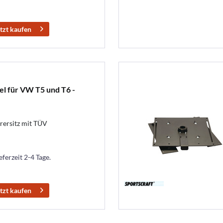
tzt kaufen
l für VW T5 und T6 -
hrersitz mit TÜV
eferzeit 2-4 Tage.
tzt kaufen