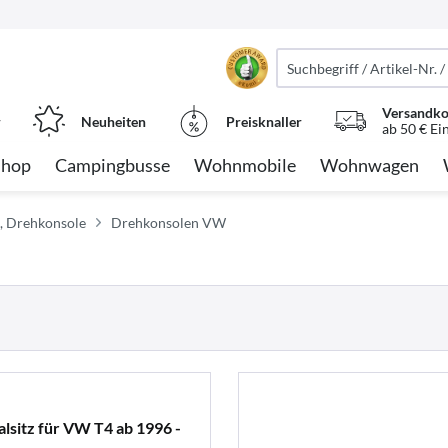
Versandko
r
Neuheiten
Preisknaller
ab 50 € Ei
Shop
Campingbusse
Wohnmobile
Wohnwagen
te, Drehkonsole
Drehkonsolen VW
lsitz für VW T4 ab 1996 -