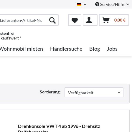
Service/Hilfe
German
0,00 €
stenfrei
nkaufswert *
Wohnmobil mieten
Händlersuche
Blog
Jobs
Sortierung:
Drehkonsole VW T4 ab 1996 - Drehsitz
Beifahrerseite