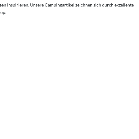
en inspirieren. Unsere Campingartikel zeichnen sich durch exzellente
hop: