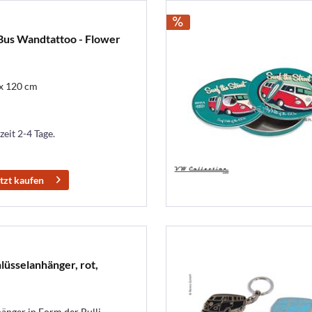
 Bus Wandtattoo - Flower
x 120 cm
zeit 2-4 Tage.
tzt kaufen
lüsselanhänger, rot,
änger in Form der Bulli