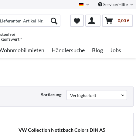
Service/Hilfe
German
0,00 €
stenfrei
nkaufswert *
Wohnmobil mieten
Händlersuche
Blog
Jobs
Sortierung:
VW Collection Notizbuch Colors DIN A5