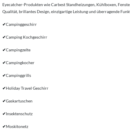
Eyecatcher-Produkten wie Carbest Standheizungen, Kühlboxen, Fenster,
Qualität, brillantes Design, einzigartige Leistung und überragende Fun
✔
Campinggeschirr
✔
Camping Kochgeschirr
✔
Campingzelte
✔
Campingkocher
✔
Campinggrills
✔
Holiday Travel Geschirr
✔
Gaskartuschen
✔
Insektenschutz
✔
Moskitonetz