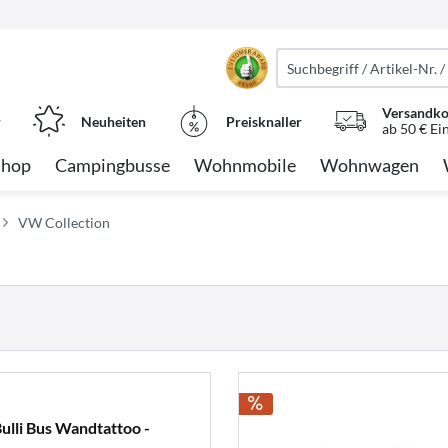
Versandko
r
Neuheiten
Preisknaller
ab 50 € Ei
Shop
Campingbusse
Wohnmobile
Wohnwagen
VW Collection
lli Bus Wandtattoo -