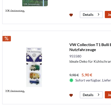
Je
Details
VW Collection T1 Bulli 
Nutzfahrzeuge
955580
Ideale Deko für Kühlschr
5,90 €
9,90 €
Sofort verfügbar. Liefer
Je
Details