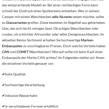
das entsprechende Modell an. Bei einer rechteckigen Form kann
schnell der Eindruck eines Spülbeckens entstehen. Wer in seinem
Camper mit einem Waschbecken
edle Akzente
setzen möchte, sollte
zu
Glasvarianten
greifen. Diese bestehen im Regelfall aus gehärtetem
Glas, das sich leicht reinigen lässt. Ob eckiges Waschbecken oder
rundes, ob schlichter Allrounder oder edles Designwaschbecken. Im
aktuellen Reimo Sortiment erhalten Sie hochwertige
Marken-
Einbauspülen
zu unschlagbaren Preisen. Doch welche Vorteile haben
CAN
und
COMET
Waschbecken? Worauf sollte ich beim Kauf einer
Einbauspüle der Marke CAN achten? Im Folgenden stellen wir Ihnen
die einzelnen Vorteile genauer vor:
✔
hohe Qualität
✔
hochwertige Verarbeitung
✔
inklusive Wasserhahn
✔
in verschiedenen Formen erhältlich