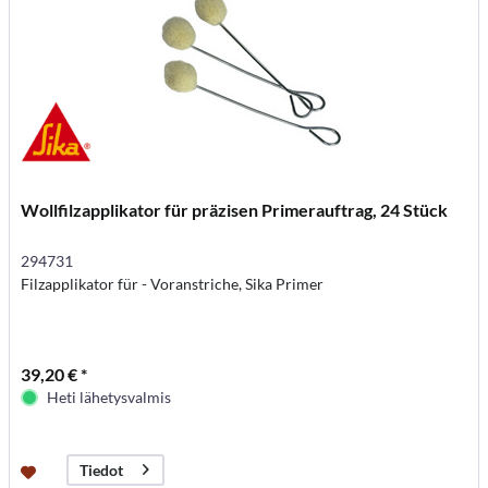
Wollfilzapplikator für präzisen Primerauftrag, 24 Stück
294731
Filzapplikator für - Voranstriche, Sika Primer
39,20 € *
Heti lähetysvalmis
Tiedot