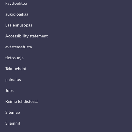
käyttöehtoa
aukioloaikaa
Laajennusopas
Accessibility statement
evästeasetusta
tietosuoja
Takuuehdot
painatus
Jobs
Reimo lehdistössä
Sitemap
Sijainnit