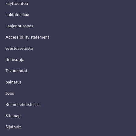
käyttöehtoa
aukioloaikaa
Laajennusopas
Accessibility statement
evästeasetusta
tietosuoja
Takuuehdot
painatus
Jobs
Reimo lehdistössä
Sitemap
Sijainnit