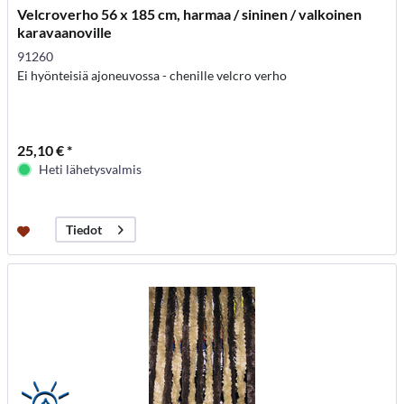
Velcroverho 56 x 185 cm, harmaa / sininen / valkoinen
karavaanoville
91260
Ei hyönteisiä ajoneuvossa - chenille velcro verho
25,10 € *
Heti lähetysvalmis
Tiedot