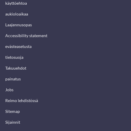
käyttöehtoa
aukioloaikaa
Laajennusopas
Accessibility statement
evästeasetusta
tietosuoja
Takuuehdot
painatus
Jobs
Reimo lehdistössä
Sitemap
Sijainnit