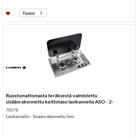
Tiedot
Ruostumattomasta teräksestä valmistettu
sisäänrakennettu keittotaso lasikannella ASO - 2-
poltinliesi
70578
Lasikannella - Sisäänrakennettu liesi