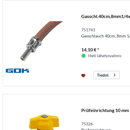
Gasschl.40cm,8mm1/4
751741
Gasschlauch 40cm, 8mm 1/
14,10 € *
Heti lähetysvalmis
Tiedot
Prüfeinrichtung 10 mm
75326
Prüfeinrichtung