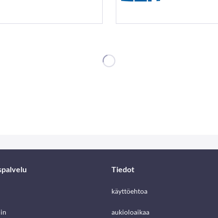
spalvelu
Tiedot
käyttöehtoa
in
aukioloaikaa