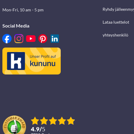
Ryhdy jälleenmyy
Mon-Fri, 10 am - 5 pm
Lataa luettelot
Social Media
yhteyshenkilö
4.9
/
5