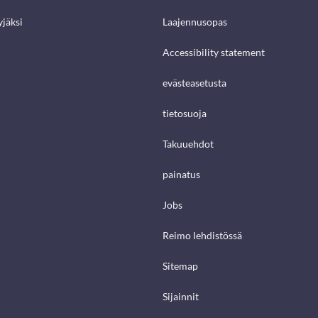
jäksi
Laajennusopas
Accessibility statement
evästeasetusta
tietosuoja
Takuuehdot
painatus
Jobs
Reimo lehdistössä
Sitemap
Sijainnit