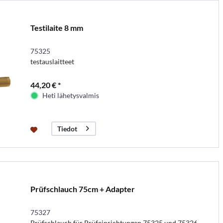
Testilaite 8 mm
75325
testauslaitteet
44,20 € *
Heti lähetysvalmis
Tiedot
Prüfschlauch 75cm + Adapter
75327
Prüfschlauch für Prüfeinrichtungen 75325 und 75326