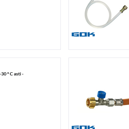
0 ° C asti -