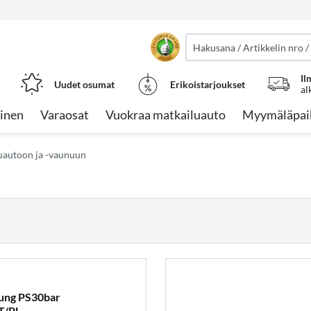
Il
Uudet osumat
Erikoistarjoukset
al
inen
Varaosat
Vuokraa matkailuauto
Myymäläpai
uautoon ja -vaunuun
ung PS30bar
T/PL