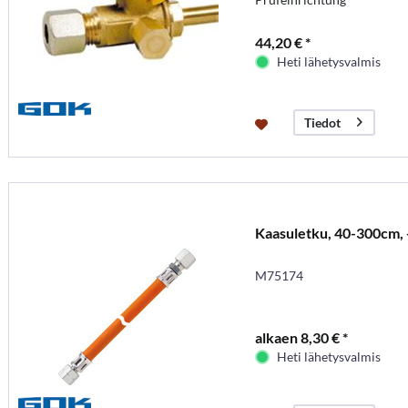
44,20 € *
Heti lähetysvalmis
Tiedot
Kaasuletku, 40-300cm, -3
M75174
alkaen 8,30 € *
Heti lähetysvalmis