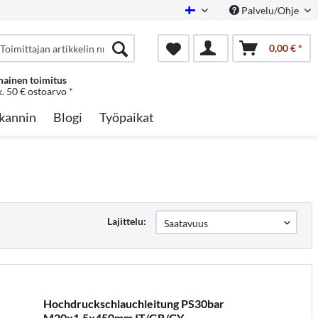
Palvelu/Ohje
Finnish
0,00 € *
mainen toimitus
k. 50 € ostoarvo *
kannin
Blogi
Työpaikat
Lajittelu:
Hochdruckschlauchleitung PS30bar
M20x1,5x450mm IT/GR/CY