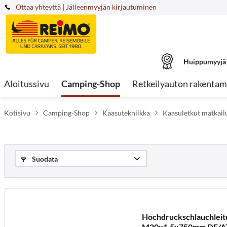
Ottaa yhteyttä
|
Jälleenmyyjän kirjautuminen
Huippumyyjä
Aloitussivu
Camping-Shop
Retkeilyauton rakentam
Kotisivu
Camping-Shop
Kaasutekniikka
Kaasuletkut matkail
Suodata
Hochdruckschlauchleit
M20x1,5x750mm DE/A